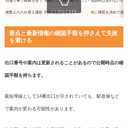
自撮り棒で横幅を使う
周囲との距離が取りにくい
混雑時は使わないか最
スクロールできます
複数人の入れ替え撮影
列が発生しやすい
先に構図を決めて撮影
要点と最新情報の確認手順を押さえて失敗
を避ける
出口番号や案内は更新されることがあるので公開時点の確
認手順を持ちます。
最短導線として14番出口が示されていても、駅改修など
で案内が変わる可能性があります。