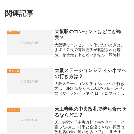
関連記事
大阪駅のコンセントはどこが確
アクセス
実？
大阪駅でコンセントを使いたいときは、
まず「公式で電源提供が明記された場
所」を優先すると迷いません。確認日が
2026-02-13の情報では、Work PLACE
COCOLOとLUCUA osakaのワイアードカ
フェは電源提供の記載が確認でき...
大阪ステーションシティシネマへ
アクセス
の行き方は？
大阪ステーションシティシネマへの行き
方は、JR大阪駅からLUCUA大阪へ入り、
館内サインの「シネマ 11F」に従って上
がるのが最短です。確認日は2026-02-13
で、土日や水曜日はエレベーター待ちが
出やすいので、混雑時はエスカレーター
天王寺駅の中央改札で待ち合わせ
アクセス
経由...
るならどこ？
天王寺駅で「中央改札で待ち合わせ」と
言ったのに、相手と合流できない原因は
改札名の食い違いが多いです。JR天王寺