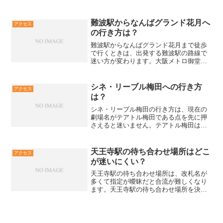
駅は乗換が多く、Osaka Metroや近鉄側
にも似た改札名があるため、指定が曖昧
だと別の改札に向かいがちです。JRの中
難波駅からなんばグランド花月へ
アクセス
央口改札は...
の行き方は？
難波駅からなんばグランド花月まで徒歩
で行くときは、出発する難波駅の路線で
迷い方が変わります。大阪メトロ御堂筋
線の3番出口や地下街NAMBAなんなんの
E5番出口など、公式の目印を使って徒歩
3〜5分の最短導線を解説します。難波駅
シネ・リーブル梅田への行き方
アクセス
のどこから出るか...
は？
シネ・リーブル梅田の行き方は、現在の
劇場名がテアトル梅田である点を先に押
さえると迷いません。テアトル梅田は梅
田スカイビルのタワーイースト3階と4階
にあり、駅に着いてからも出口名まで合
わせるのが近道です。公式の徒歩目安は
天王寺駅の待ち合わせ場所はどこ
アクセス
JR大阪駅中央北口から...
が迷いにくい？
天王寺駅の待ち合わせ場所は、改札名が
多くて指定が曖昧だと合流が難しくなり
ます。天王寺駅の待ち合わせ場所を決め
るコツは、JR天王寺駅か大阪メトロ天王
寺駅か近鉄大阪阿部野橋駅かを先に揃え
ることです。中央口や東改札などの名称
に加えて、改札外か出口...