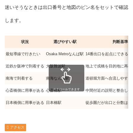
迷いそうなときは出口番号と地図のピン名をセットで確認
します。
状況
選びやすい駅
判断基準
最短導線で行きたい
Osaka Metroなんば駅
14番出口を起点にできる
近鉄か阪神で到着する
大阪難波駅
地上で戎橋を目的地に再検
南海で到着する
南海なんば駅
道頓堀方面へ合流しやすい
スクロールできます
心斎橋側に用事がある
心斎橋駅
中間付近の説明と整合しや
日本橋側に用事がある
日本橋駅
徒歩圏だが出口と分数は最
アクセス