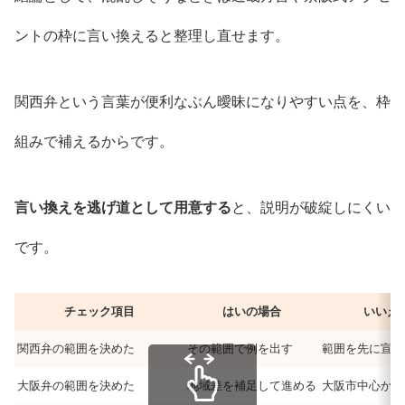
ントの枠に言い換えると整理し直せます。
関西弁という言葉が便利なぶん曖昧になりやすい点を、枠
組みで補えるからです。
言い換えを逃げ道として用意する
と、説明が破綻しにくい
です。
チェック項目
はいの場合
いいえ
関西弁の範囲を決めた
その範囲で例を出す
範囲を先に宣言
大阪弁の範囲を決めた
地域差を補足して進める
大阪市中心か府