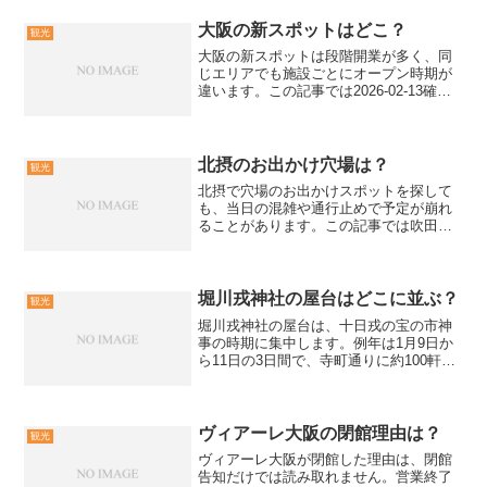
に決めたうえで、混同しやすい点を具体
例で整理します。神戸弁と...
大阪の新スポットはどこ？
観光
大阪の新スポットは段階開業が多く、同
じエリアでも施設ごとにオープン時期が
違います。この記事では2026-02-13確認
の公式発表ベースで、大阪の新スポット
を迷わず選ぶための押さえ方を解説しま
す。大阪の新スポットで迷わない選び方
結論として新ス...
北摂のお出かけ穴場は？
観光
北摂で穴場のお出かけスポットを探して
も、当日の混雑や通行止めで予定が崩れ
ることがあります。この記事では吹田
市・箕面市・池田市・茨木市・高槻市周
辺を中心に、のんびり寄りで成立する穴
場化のコツをまとめます。箕面公園や五
月山動物園やダムパークいば...
堀川戎神社の屋台はどこに並ぶ？
観光
堀川戎神社の屋台は、十日戎の宝の市神
事の時期に集中します。例年は1月9日か
ら11日の3日間で、寺町通りに約100軒の
出店が案内されています。ただし出店時
間は一律ではないため、当年の公式案内
で開門時間と通行規制を確認してから動
く流れを解説しま...
ヴィアーレ大阪の閉館理由は？
観光
ヴィアーレ大阪が閉館した理由は、閉館
告知だけでは読み取れません。営業終了