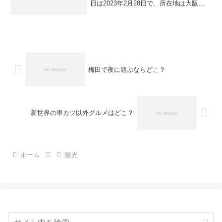
日は2023年2月28日で、所在地は大阪市
中央区安土町3丁目です。大阪市の保健所
庁舎整備事業の資料を合わせて読むと、
閉館の背景と判断の流れが分かります。
ヴィアーレ大阪の...
梅田で夜に遊ぶならどこ？
新世界の串カツ以外グルメはどこ？
ホーム
観光