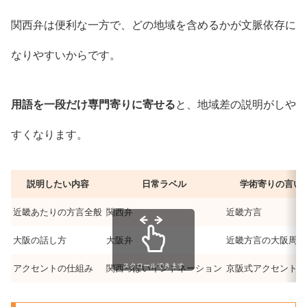
関西弁は便利な一方で、どの地域を含めるかが文脈依存に
なりやすいからです。
用語を一段だけ専門寄りに寄せる
と、地域差の説明がしや
すくなります。
説明したい内容
日常ラベル
学術寄りの言い
近畿あたりの方言全般
関西弁
近畿方言
大阪の話し方
大阪弁
近畿方言の大阪周辺
スクロールできます
アクセントの仕組み
関西っぽいイントネーション
京阪式アクセント