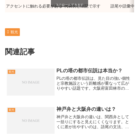
スクロールできます
アクセントに触れる必要がある
代表例と注記で示す
語尾や語彙中心
観光
関連記事
PLの塔の都市伝説は本当か？
観光
PLの塔の都市伝説は、見た目の強い個性
と宗教施設という距離感が重なって広が
りやすい話題です。大阪府富田林市の超
宗派万国戦争犠牲者慰霊 大平和祈念塔に
ついて、噂と確認できる事実を切り分け
て整理します。見学や撮影は条件が変動
しやすいため、トラブ...
神戸弁と大阪弁の違いは？
観光
神戸弁と大阪弁の違いは、関西弁として
一括りにすると見えにくくなります。と
くに差が出やすいのは、語尾の文法、ア
クセント、語彙、敬語の運用です。この
記事では神戸方言と大阪方言の範囲を先