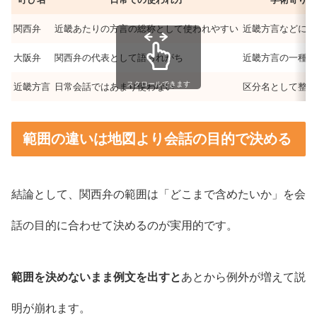
関西弁
近畿あたりの方言の総称として使われやすい
近畿方言などに言
大阪弁
関西弁の代表として語られがち
近畿方言の一種と
スクロールできます
近畿方言
日常会話ではあまり使わない
区分名として整理
範囲の違いは地図より会話の目的で決める
結論として、関西弁の範囲は「どこまで含めたいか」を会
話の目的に合わせて決めるのが実用的です。
範囲を決めないまま例文を出すと
あとから例外が増えて説
明が崩れます。