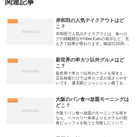
関連記事
岸和田の人気テイクアウトはど
グルメ
こ？
岸和田で人気のテイクアウトは、食べロ
グの掲載順位やUber Eatsの表示など、見
え方で結果が変わります。確認日2026-
02-13の情報を前提に、岸和田のテイクア
ウトを失敗なく選ぶ方法と、候補店の探
し方をまとめます。岸和田のテイクアウ
新世界の串カツ以外グルメはど
グルメ
トで...
こ？
新世界で串カツ以外のグルメを探すと、
店名検索だけでは串カツ店が混ざりやす
いです。通天閣とジャンジャン横丁を起
点に、粉もんと喫茶と鍋をジャンル別に
選ぶ手順を解説します。新世界で串カツ
以外のグルメで迷わない決め方新世界で
大阪のパン食べ放題モーニングは
グルメ
串カツ以外のグルメは、ジ...
どこ？
大阪でパン食べ放題のモーニングを探す
なら、ベーカリー単体よりもホテルの朝
食ビュッフェを狙うと失敗しにくいで
す。この記事では、確認日2026-02-13の
公式情報とぐるなび表記をもとに、焼き