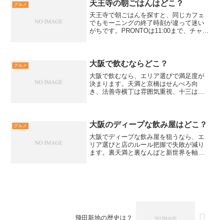
立てパン表記がある朝食スポットと選び
天王寺の朝ごはんはどこ？
グルメ
方をまとめます。...
天王寺で朝ごはんを探すと、同じカフェ
でもモーニングの終了時刻が違って迷い
がちです。PRONTOは11:00まで、チャオ
プレッソは7:00-11:00など、提供時間を先
に押さえると失敗が減ります。天王寺ミ
オやあべのハルカスの館内店舗は臨時変
更...
大阪で飲むならどこ？
グルメ
大阪で飲むなら、エリア選びで満足度が
決まります。天満と京橋はせんべろ向
き、法善寺横丁は雰囲気重視、十三は穴
場、心斎橋は深夜寄りです。この記事で
は大阪で飲むなら外さない選び方と、当
日に失敗しない確認ポイントを解説しま
す。大阪で飲むなら最初に決...
大阪のディープな飲み屋はどこ？
グルメ
大阪でディープな飲み屋を狙うなら、エ
リア選びと店のルール把握で失敗が減り
ます。裏天満と裏なんばと新世界を軸
に、はしご酒の回り方と現地で困らない
確認ポイントを解説します。大阪でディ
ープな飲み屋探しが難しい理由ディープ
系は店ごとの運用差が大きい...
飛田新地の歴史は？